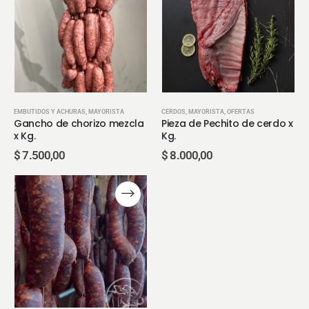
EMBUTIDOS Y ACHURAS
,
MAYORISTA
CERDOS
,
MAYORISTA
,
OFERTAS
Gancho de chorizo mezcla
Pieza de Pechito de cerdo x
x Kg.
Kg.
$
7.500,00
$
8.000,00