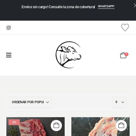
WHATSAPP!
Envíos sin cargo! Consulte la zona de cobertura!
0
-3%