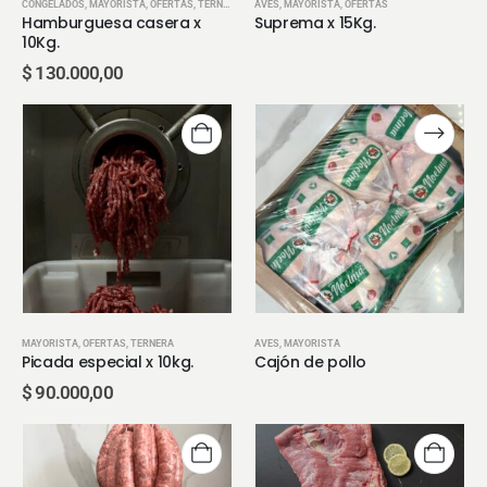
CONGELADOS
,
MAYORISTA
,
OFERTAS
,
TERNERA
AVES
,
MAYORISTA
,
OFERTAS
Hamburguesa casera x
Suprema x 15Kg.
10Kg.
$
130.000,00
MAYORISTA
,
OFERTAS
,
TERNERA
AVES
,
MAYORISTA
Picada especial x 10kg.
Cajón de pollo
$
90.000,00