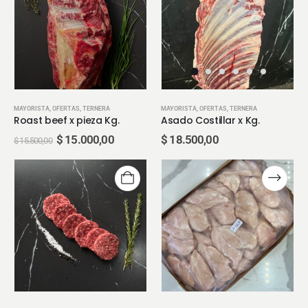
MAYORISTA
,
OFERTAS
,
TERNERA
MAYORISTA
,
OFERTAS
,
TERNERA
Roast beef x pieza Kg.
Asado Costillar x Kg.
$
15.000,00
$
18.500,00
$
15.500,00